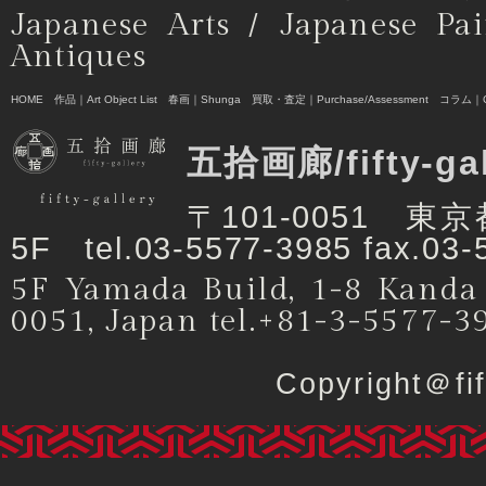
Japanese Arts / Japanese Pai
Antiques
HOME
作品｜Art Object List
春画｜Shunga
買取・査定｜Purchase/Assessment
コラム｜C
五拾画廊/fifty-ga
〒101-0051 
5F tel.03-5577-3985 fax.03-
5F Yamada Build, 1-8 Kanda
0051, Japan tel.+81-3-5577-3
Copyright＠f