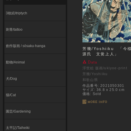
3枚続/triptych
刺青/tattoo
創作版画 / sōsaku-hanga
芳幾/Yoshiiku 「今
源氏 文覚上人」
動物/Animal
浮世絵 版画/ukiyoe-print
芳幾/Yoshiiku
犬/Dog
和歌山県
作品番号: 2021050301
サイズ: 36.8 x 25.0 cm
価格: Sold
猫/Cat
園芸/Gardening
太平記/Taiheiki