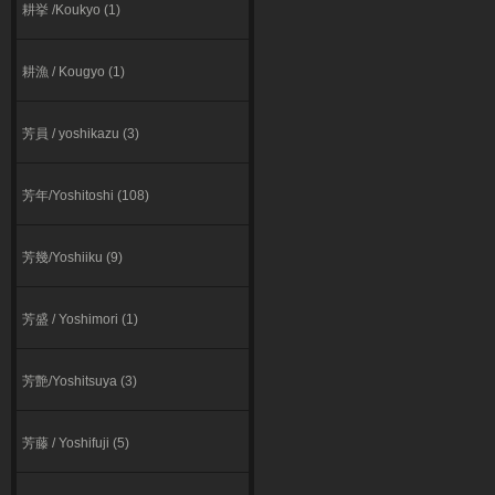
耕挙 /Koukyo (1)
耕漁 / Kougyo (1)
芳員 / yoshikazu (3)
芳年/Yoshitoshi (108)
芳幾/Yoshiiku (9)
芳盛 / Yoshimori (1)
芳艶/Yoshitsuya (3)
芳藤 / Yoshifuji (5)