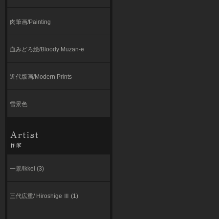
肉筆画/Painting
血みどろ絵/Bloody Muzan-e
近代版画/Modern Prints
雪景色
一景/Ikkei (3)
三代広重/ Hiroshige Ⅲ (1)