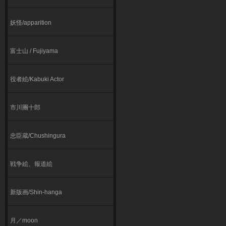
妖怪/apparition
富士山 / Fujiyama
役者絵/Kabuki Actor
市川團十郎
忠臣蔵/Chushingura
戦争絵、報道絵
新版画/Shin-hanga
月／moon