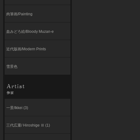
肉筆画/Painting
血みどろ絵/Bloody Muzan-e
近代版画/Modern Prints
雪景色
一景/Ikkei (3)
三代広重/ Hiroshige Ⅲ (1)