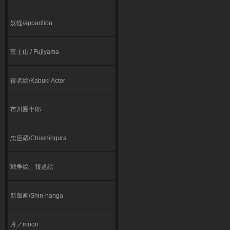
妖怪/apparition
富士山 / Fujiyama
役者絵/Kabuki Actor
市川團十郎
忠臣蔵/Chushingura
戦争絵、報道絵
新版画/Shin-hanga
月／moon