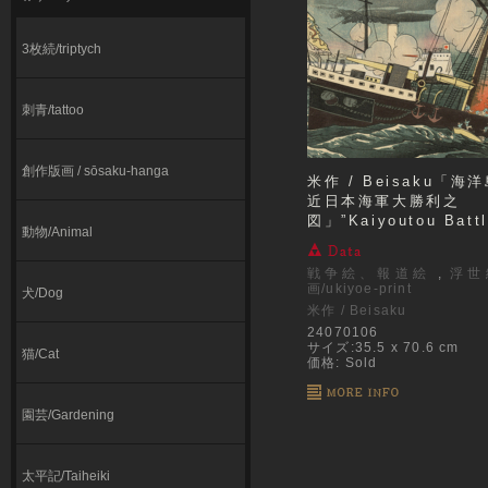
3枚続/triptych
刺青/tattoo
創作版画 / sōsaku-hanga
米作 / Beisaku「海
近日本海軍大勝利之
図」”Kaiyoutou Battl
動物/Animal
戦争絵、報道絵
,
浮世
画/ukiyoe-print
犬/Dog
米作 / Beisaku
24070106
サイズ:35.5 x 70.6 cm
猫/Cat
価格: Sold
園芸/Gardening
太平記/Taiheiki