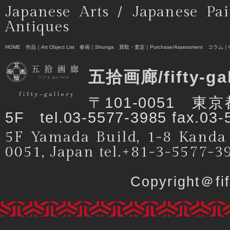
Japanese Arts / Japanese Pai
Antiques
HOME
作品｜Art Object List
春画｜Shunga
買取・査定｜Purchase/Assessment
コラム｜C
五拾画廊/fifty-ga
〒101-0051 
5F tel.03-5577-3985 fax.03-
5F Yamada Build, 1-8 Kanda
0051, Japan tel.+81-3-5577-3
Copyright＠f