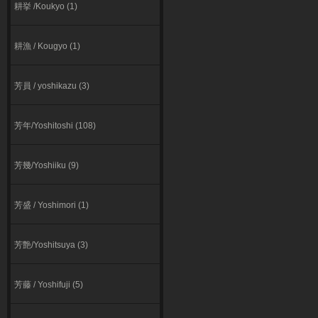
耕挙 /Koukyo (1)
耕漁 / Kougyo (1)
芳員 / yoshikazu (3)
芳年/Yoshitoshi (108)
芳幾/Yoshiiku (9)
芳盛 / Yoshimori (1)
芳艶/Yoshitsuya (3)
芳藤 / Yoshifuji (5)