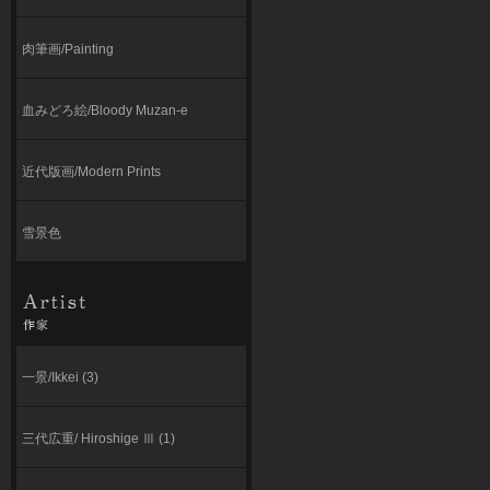
肉筆画/Painting
血みどろ絵/Bloody Muzan-e
近代版画/Modern Prints
雪景色
一景/Ikkei (3)
三代広重/ Hiroshige Ⅲ (1)