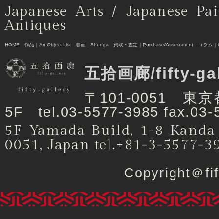
Japanese Arts / Japanese Pai
Antiques
HOME
作品｜Art Object List
春画｜Shunga
買取・査定｜Purchase/Assessment
コラム｜C
五拾画廊/fifty-ga
〒101-0051 
5F tel.03-5577-3985 fax.03-
5F Yamada Build, 1-8 Kanda
0051, Japan tel.+81-3-5577-3
Copyright＠f