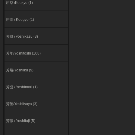
耕挙 /Koukyo (1)
耕漁 / Kougyo (1)
芳員 / yoshikazu (3)
芳年/Yoshitoshi (108)
芳幾/Yoshiiku (9)
芳盛 / Yoshimori (1)
芳艶/Yoshitsuya (3)
芳藤 / Yoshifuji (5)