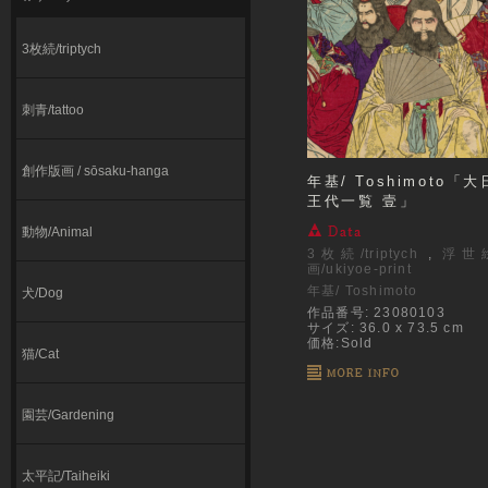
3枚続/triptych
刺青/tattoo
創作版画 / sōsaku-hanga
年基/ Toshimoto「
王代一覧 壹」
動物/Animal
3枚続/triptych
,
浮世
画/ukiyoe-print
年基/ Toshimoto
犬/Dog
作品番号: 23080103
サイズ: 36.0 x 73.5 cm
価格:Sold
猫/Cat
園芸/Gardening
太平記/Taiheiki