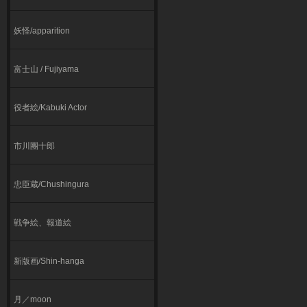
妖怪/apparition
富士山 / Fujiyama
役者絵/Kabuki Actor
市川團十郎
忠臣蔵/Chushingura
戦争絵、報道絵
新版画/Shin-hanga
月／moon