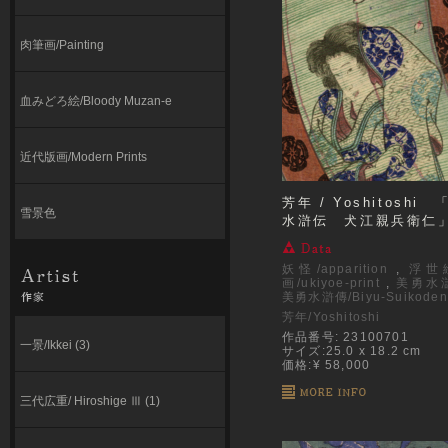
肉筆画/Painting
血みどろ絵/Bloody Muzan-e
近代版画/Modern Prints
芳年 / Yoshitoshi
雪景色
水滸伝 犬江親兵衛仁
妖怪/apparition
,
浮世
画/ukiyoe-print
,
美勇水
美勇水滸傳/Biyu-Suikoden
芳年/Yoshitoshi
作品番号: 23100701
一景/Ikkei (3)
サイズ:25.0 x 18.2 cm
価格:¥ 58,000
三代広重/ Hiroshige Ⅲ (1)