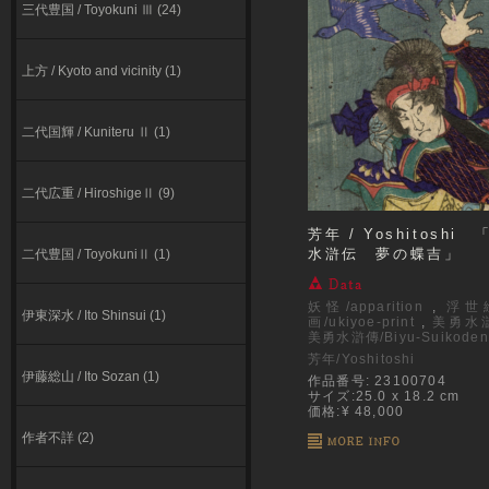
三代豊国 / Toyokuni Ⅲ (24)
上方 / Kyoto and vicinity (1)
二代国輝 / Kuniteru Ⅱ (1)
二代広重 / HiroshigeⅡ (9)
芳年 / Yoshitoshi
水滸伝 夢の蝶吉」
二代豊国 / ToyokuniⅡ (1)
妖怪/apparition
,
浮世
伊東深⽔ / Ito Shinsui (1)
画/ukiyoe-print
,
美勇水
美勇水滸傳/Biyu-Suikoden
芳年/Yoshitoshi
伊藤総山 / Ito Sozan (1)
作品番号: 23100704
サイズ:25.0 x 18.2 cm
価格:¥ 48,000
作者不詳 (2)