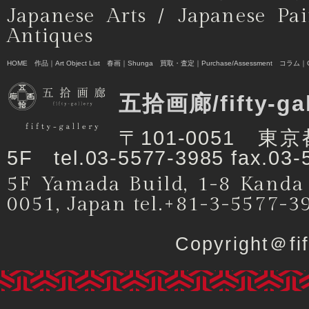
Japanese Arts / Japanese Pai
Antiques
HOME
作品｜Art Object List
春画｜Shunga
買取・査定｜Purchase/Assessment
コラム｜C
五拾画廊/fifty-ga
〒101-0051 
5F tel.03-5577-3985 fax.03-
5F Yamada Build, 1-8 Kanda
0051, Japan tel.+81-3-5577-3
Copyright＠f