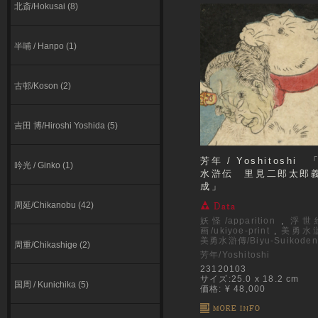
北斎/Hokusai (8)
半哺 / Hanpo (1)
古邨/Koson (2)
吉田 博/Hiroshi Yoshida (5)
芳年 / Yoshitoshi
吟光 / Ginko (1)
水滸伝 里見二郎太郎
成」
周延/Chikanobu (42)
妖怪/apparition
,
浮世
画/ukiyoe-print
,
美勇水
美勇水滸傳/Biyu-Suikoden
周重/Chikashige (2)
芳年/Yoshitoshi
23120103
サイズ:25.0 x 18.2 cm
国周 / Kunichika (5)
価格: ¥ 48,000