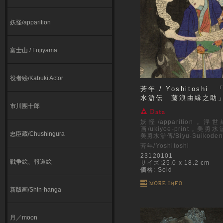
妖怪/apparition
富士山 / Fujiyama
役者絵/Kabuki Actor
芳年 / Yoshitoshi
水滸伝 藤浪由縁之助
市川團十郎
妖怪/apparition
,
浮世
画/ukiyoe-print
,
美勇水
忠臣蔵/Chushingura
美勇水滸傳/Biyu-Suikoden
芳年/Yoshitoshi
23120101
戦争絵、報道絵
サイズ:25.0 x 18.2 cm
価格: Sold
新版画/Shin-hanga
月／moon