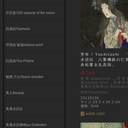
月百姿/100 aspects of the moon
武者絵/Samurai
浮世絵 版画/ukiyoe-print
芳年 / Yoshitoshi
水滸伝 八重機姫の
玩具絵/Toy Picture
赤松重太丸高則」
相撲 力士/Sumo wrestler
妖怪/apparition
,
浮世
画/ukiyoe-print
,
美勇水
美勇水滸傳/Biyu-Suikoden
芳年/Yoshitoshi
美人/beauty
23120106
サイズ:25.0 x 18.2 cm
価格: Sold
美勇水滸伝
美勇水滸傳/Biyu-Suikoden