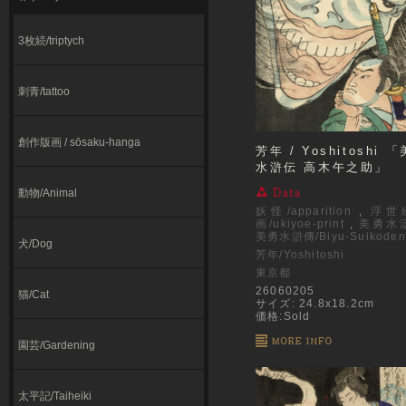
3枚続/triptych
刺青/tattoo
創作版画 / sōsaku-hanga
芳年 / Yoshitoshi 
水滸伝 高木午之助」
動物/Animal
妖怪/apparition
,
浮世
画/ukiyoe-print
,
美勇水
美勇水滸傳/Biyu-Suikoden
犬/Dog
芳年/Yoshitoshi
東京都
26060205
猫/Cat
サイズ: 24.8x18.2cm
価格:Sold
園芸/Gardening
太平記/Taiheiki