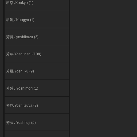
耕挙 /Koukyo (1)
耕漁 / Kougyo (1)
芳員 / yoshikazu (3)
芳年/Yoshitoshi (108)
芳幾/Yoshiiku (9)
芳盛 / Yoshimori (1)
芳艶/Yoshitsuya (3)
芳藤 / Yoshifuji (5)