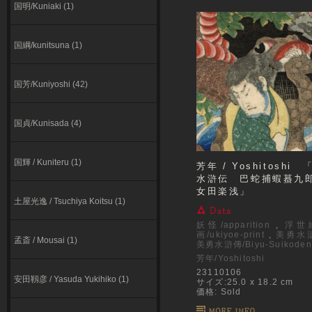
国明/Kuniaki (1)
国綱/kunitsuna (1)
国芳/Kuniyoshi (42)
国貞/Kunisada (4)
国輝 / Kuniteru (1)
芳年 / Yoshitoshi
水滸伝 巴蛇捕蝦蟇
女田楽浅」
⼟屋光逸 / Tsuchiya Koitsu (1)
妖怪/apparition
,
浮世
画/ukiyoe-print
,
美勇水
孟斎 / Mousai (1)
美勇水滸傳/Biyu-Suikoden
芳年/Yoshitoshi
23110106
安田靱彦 / Yasuda Yukihiko (1)
サイズ:25.0 x 18.2 cm
価格: Sold