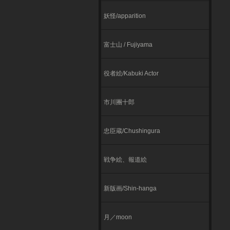
妖怪/apparition
富士山 / Fujiyama
役者絵/Kabuki Actor
市川團十郎
忠臣蔵/Chushingura
戦争絵、報道絵
新版画/Shin-hanga
月／moon