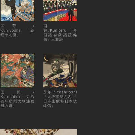
国芳 /
国
Kuniyoshi 「義
輝/Kuniteru「帝
経十九臣」
国議会衆議院銘
鑑」三枚続
国周/
芳年 / Yoshitoshi
Kunichika「文治
「大坂軍記之内 半
四年摂州大物浦難
田寺山敗将日本號
風の図」
鎗傷」