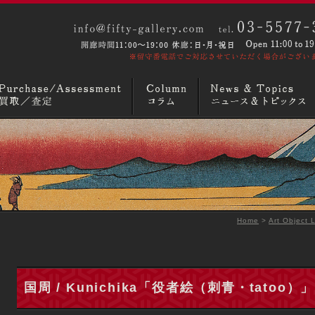
ックス
画廊概要
お問い合わせ
Home
>
Art Object L
国周 / Kunichika「役者絵（刺青・tatoo）」