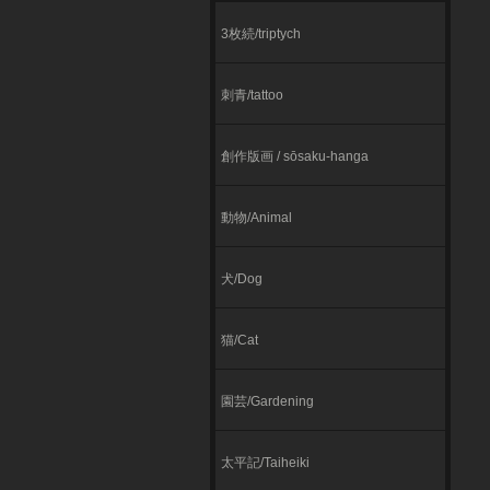
3枚続/triptych
刺青/tattoo
創作版画 / sōsaku-hanga
動物/Animal
犬/Dog
猫/Cat
園芸/Gardening
太平記/Taiheiki