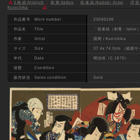
,
,
,
3枚続/triptych
刺青/tattoo
役者絵/Kabuki Actor
浮世絵
Kunichika
作品番号 Work number
23060106
作品名 Title
「役者絵（刺青・tatoo
作家 Artist
国周 / Kunichika
サイズ Size
37.4x 74.0cm （紙面サイ
年代 Date
明治頃（C.1870）
状態 Condition
販売状況 Sales condition
Sold