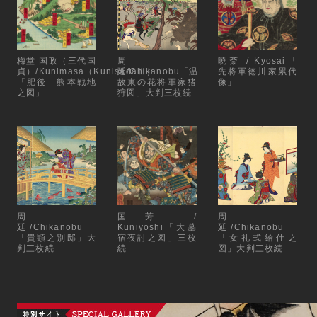
梅堂 国政（三代国
周
暁斎 / Kyosai「
貞）/Kunimasa（KunisadaⅢ）
延/Chikanobu「温
先将軍徳川家累代
「肥後 熊本戦地
故東の花将軍家猪
像」
之図」
狩図」大判三枚続
周
国芳 /
周
延/Chikanobu
Kuniyoshi「大墓
延/Chikanobu
「貴顕之別邸」大
宿夜討之図」三枚
「女礼式給仕之
判三枚続
続
図」大判三枚続