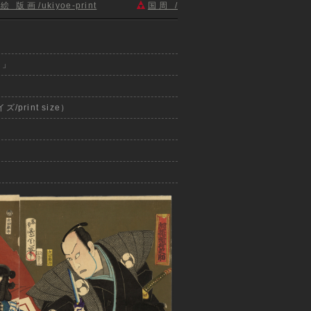
 版画/ukiyoe-print
国周 /
）」
ズ/print size）