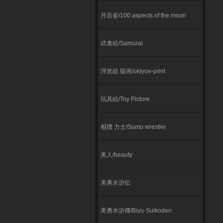
月百姿/100 aspects of the moon
武者絵/Samurai
浮世絵 版画/ukiyoe-print
玩具絵/Toy Picture
相撲 力士/Sumo wrestler
美人/beauty
美勇水滸伝
美勇水滸傳/Biyu-Suikoden