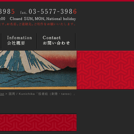
ist
> 国周 / Kunichika「役者絵（刺青・tatoo）」