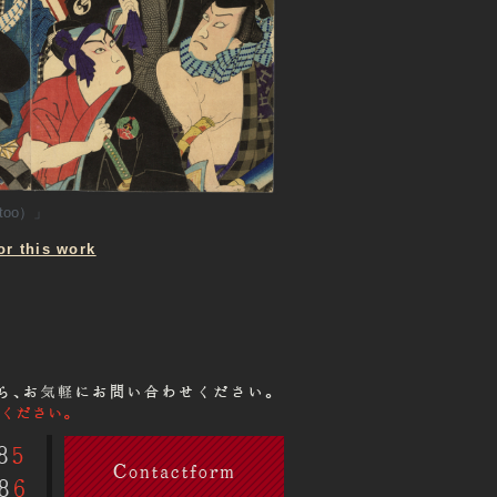
too）」
 this work