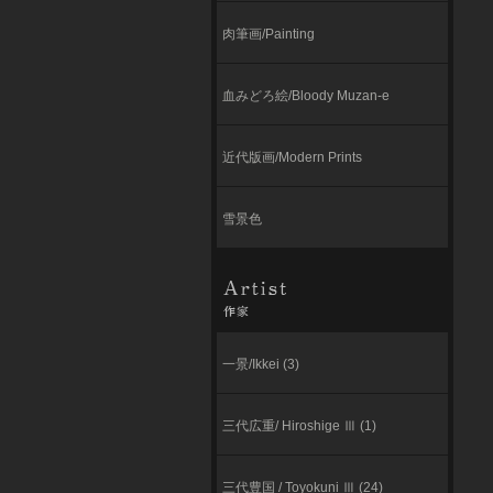
肉筆画/Painting
血みどろ絵/Bloody Muzan-e
近代版画/Modern Prints
雪景色
一景/Ikkei (3)
三代広重/ Hiroshige Ⅲ (1)
三代豊国 / Toyokuni Ⅲ (24)