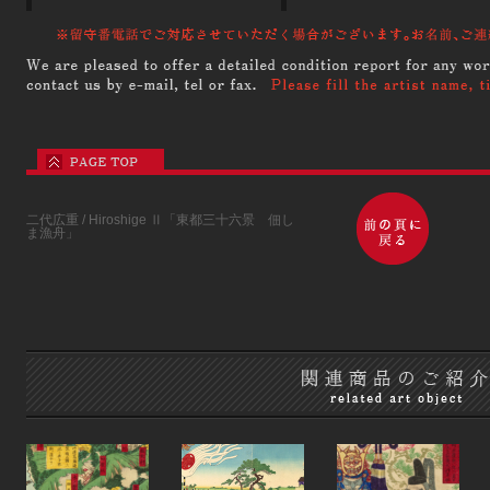
二代広重 / Hiroshige Ⅱ「東都三十六景 佃し
ま漁舟」