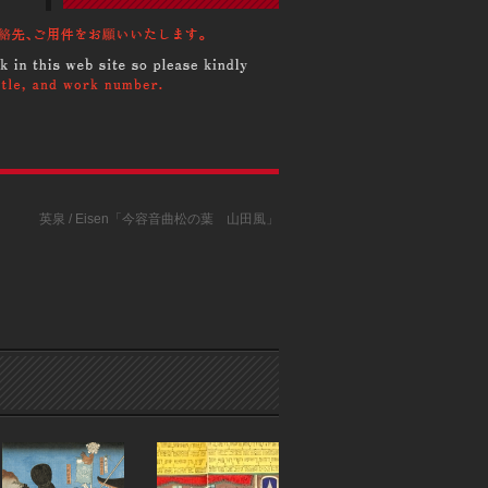
英泉 / Eisen「今容音曲松の葉 山田風」