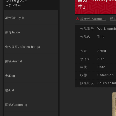
牛」
3枚続/triptych
,
武者絵/Samurai
浮世
作品番号 Work numb
刺青/tattoo
作品名 Title
創作版画 / sōsaku-hanga
作家 Artist
サイズ Size
動物/Animal
年代 Date
状態 Condition
犬/Dog
販売状況 Sales condi
猫/Cat
園芸/Gardening