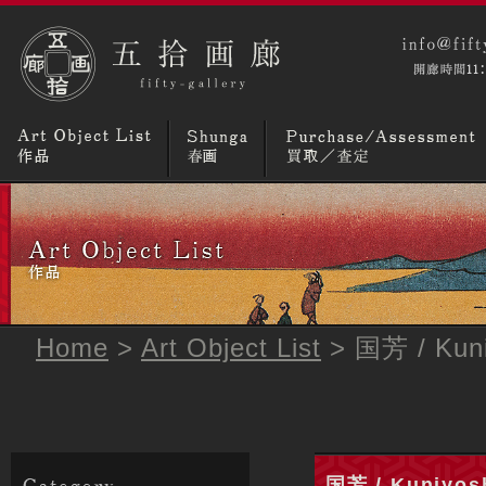
コラム
ニュースとトピックス
画廊概要
Home
>
Art Object List
> 国芳 / 
国芳 / Kuni