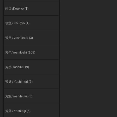
耕挙 /Koukyo (1)
耕漁 / Kougyo (1)
芳員 / yoshikazu (3)
芳年/Yoshitoshi (108)
芳幾/Yoshiiku (9)
芳盛 / Yoshimori (1)
芳艶/Yoshitsuya (3)
芳藤 / Yoshifuji (5)