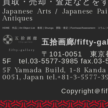
買取・売却・査定などを
Japanese Arts / Japanese Pai
Antiques
HOME
作品｜Art Object List
春画｜Shunga
買取・査定｜Purchase/Assessment
コラム｜C
五拾画廊/fifty-ga
〒101-0051 
5F tel.03-5577-3985 fax.03-
5F Yamada Build, 1-8 Kanda
0051, Japan tel.+81-3-5577-3
Copyright＠f