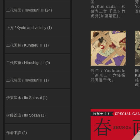
国
貞/Kunisada「和
Y
三代豊国 / Toyokuni Ⅲ (24)
藤内三官 千里ヶ竹
百
虎狩(加藤清正)」
上方 / Kyoto and vicinity (1)
二代国輝 / Kuniteru Ⅱ (1)
二代広重 / HiroshigeⅡ (9)
芳年 / Yoshitoshi
「新形三十六怪撰
K
武田勝千代」
雄
二代豊国 / ToyokuniⅡ (1)
蔵
伊東深⽔ / Ito Shinsui (1)
伊藤総山 / Ito Sozan (1)
作者不詳 (2)