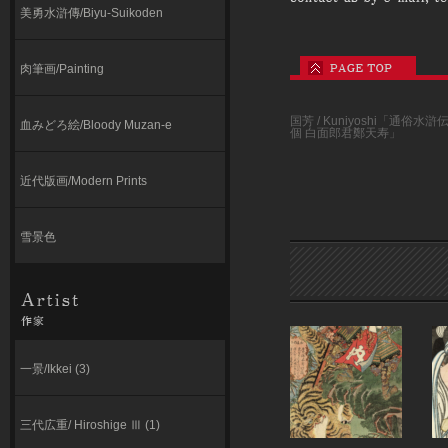
美勇水滸傳/Biyu-Suikoden
肉筆画/Painting
国芳 / Kuniyoshi「通俗
血みどろ絵/Bloody Muzan-e
個 白面郎君鄭天寿」
近代版画/Modern Prints
雪景色
一景/Ikkei (3)
三代広重/ Hiroshige Ⅲ (1)